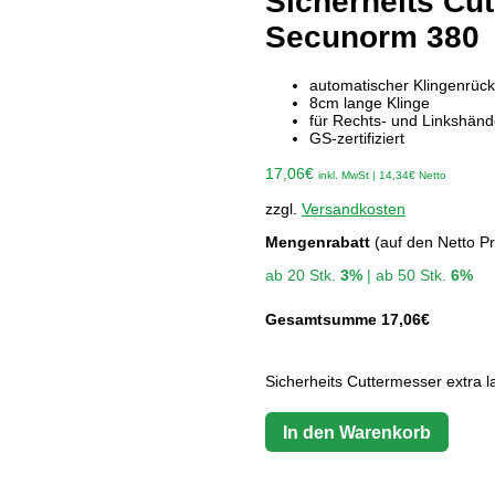
Sicherheits Cut
Secunorm 380
automatischer Klingenrüc
8cm lange Klinge
für Rechts- und Linkshänd
GS-zertifiziert
17,06
€
inkl. MwSt |
14,34
€
Netto
zzgl.
Versandkosten
Mengenrabatt
(auf den Netto Pr
ab 20 Stk.
3%
| ab 50 Stk.
6%
Gesamtsumme
17,06
€
Sicherheits Cuttermesser extra
In den Warenkorb