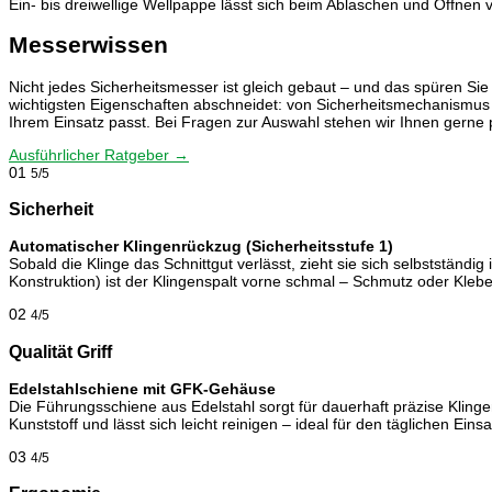
Ein- bis dreiwellige Wellpappe lässt sich beim Ablaschen und Öffnen v
Messerwissen
Nicht jedes Sicherheitsmesser ist gleich gebaut – und das spüren Si
wichtigsten Eigenschaften abschneidet: von Sicherheitsmechanismus üb
Ihrem Einsatz passt. Bei Fragen zur Auswahl stehen wir Ihnen gerne p
Ausführlicher Ratgeber →
01
5/5
Sicherheit
Automatischer Klingenrückzug (Sicherheitsstufe 1)
Sobald die Klinge das Schnittgut verlässt, zieht sie sich selbstständi
Konstruktion) ist der Klingenspalt vorne schmal – Schmutz oder Kle
02
4/5
Qualität Griff
Edelstahlschiene mit GFK-Gehäuse
Die Führungsschiene aus Edelstahl sorgt für dauerhaft präzise Klinge
Kunststoff und lässt sich leicht reinigen – ideal für den täglichen Eins
03
4/5