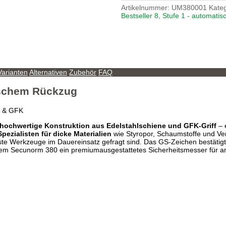
Artikelnummer:
UM380001
Kate
Bestseller 8
,
Stufe 1 - automatis
Varianten
Alternativen
Zubehör
FAQ
ischem Rückzug
ne & GFK
hochwertige Konstruktion aus Edelstahlschiene und GFK-Griff
– e
Spezialisten für dicke Materialien
wie Styropor, Schaumstoffe und Ver
ste Werkzeuge im Dauereinsatz gefragt sind. Das GS-Zeichen bestätigt 
 dem Secunorm 380 ein premiumausgestattetes Sicherheitsmesser für an