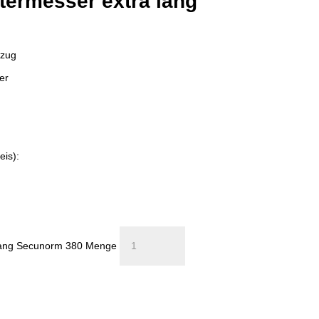
termesser extra lang
kzug
er
eis):
 lang Secunorm 380 Menge