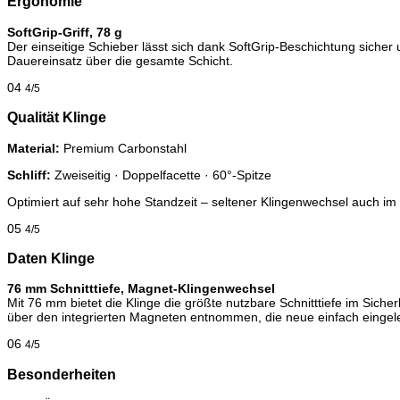
Ergonomie
SoftGrip-Griff, 78 g
Der einseitige Schieber lässt sich dank SoftGrip-Beschichtung siche
Dauereinsatz über die gesamte Schicht.
04
4/5
Qualität Klinge
Material:
Premium Carbonstahl
Schliff:
Zweiseitig · Doppelfacette · 60°-Spitze
Optimiert auf sehr hohe Standzeit – seltener Klingenwechsel auch im 
05
4/5
Daten Klinge
76 mm Schnitttiefe, Magnet-Klingenwechsel
Mit 76 mm bietet die Klinge die größte nutzbare Schnitttiefe im Siche
über den integrierten Magneten entnommen, die neue einfach eingele
06
4/5
Besonderheiten