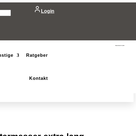
Login
Warenkorb
0
0,00
€
nstige
Ratgeber
Kontakt