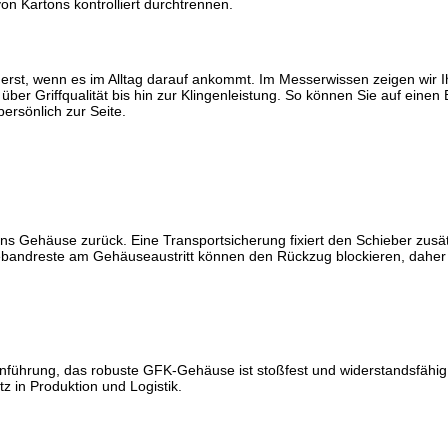
on Kartons kontrolliert durchtrennen.
e erst, wenn es im Alltag darauf ankommt. Im Messerwissen zeigen wir
er Griffqualität bis hin zur Klingenleistung. So können Sie auf einen
ersönlich zur Seite.
g ins Gehäuse zurück. Eine Transportsicherung fixiert den Schieber zusä
bebandreste am Gehäuseaustritt können den Rückzug blockieren, daher d
nführung, das robuste GFK-Gehäuse ist stoßfest und widerstandsfähig. 
atz in Produktion und Logistik.