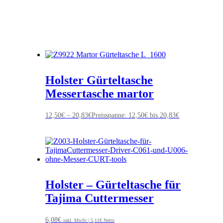
Holster Gürteltasche
Messertasche martor
12,50
€
–
20,83
€
Preisspanne: 12,50€ bis 20,83€
Holster – Gürteltasche für
Tajima Cuttermesser
6,08
€
inkl. MwSt |
5,11
€
Netto