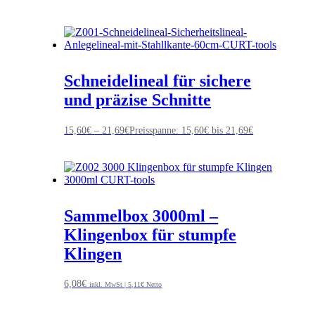
Schneidelineal für sichere
und präzise Schnitte
15,60
€
–
21,69
€
Preisspanne: 15,60€ bis 21,69€
Sammelbox 3000ml –
Klingenbox für stumpfe
Klingen
6,08
€
inkl. MwSt |
5,11
€
Netto