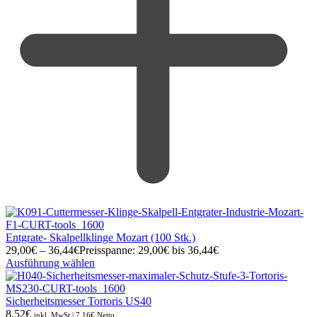
Entgrate- Skalpellklinge Mozart (100 Stk.)
29,00
€
–
36,44
€
Preisspanne: 29,00€ bis 36,44€
Ausführung wählen
Sicherheitsmesser Tortoris US40
8,52
€
inkl. MwSt |
7,16
€
Netto