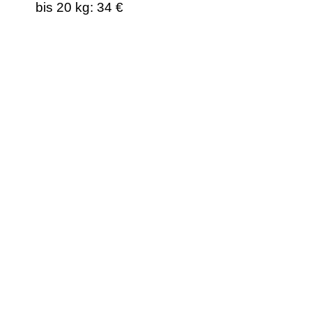
bis 20 kg: 34 €
Unser Qualitäts &
Service
Versprechen