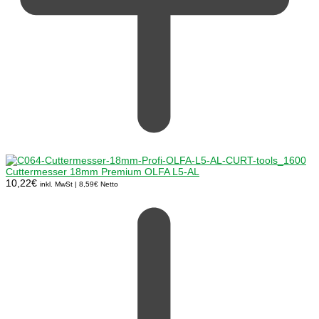
Cuttermesser 18mm Premium OLFA L5-AL
10,22
€
inkl. MwSt |
8,59
€
Netto