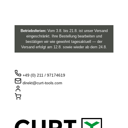
Betriebsferien:
Vom 3.8. bis 21.8. ist unser Versand
eingeschränkt. Ihre Bestellung bearbeiten und
bestätigen wir wie gewohnt tagesaktuell — der
Versand erfolgt am 12.8. sowie wieder ab dem 24.8.
+49 (0) 211 / 97174619
direkt@curt-tools.com
Login