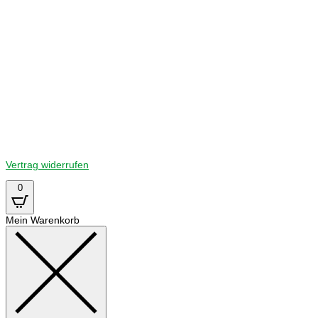
KONTAKT
Tel: +49 211 97174619
EMail:
direkt@curt-tools.com
Ikenstr. 47 | 40625 Düsseldorf
Vertrag widerrufen
0
Mein Warenkorb