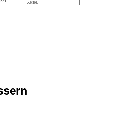
ber
ssern