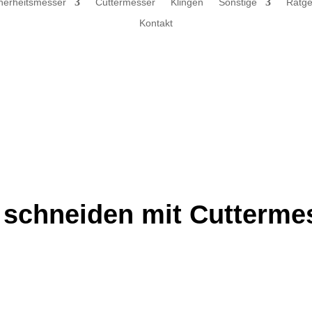
herheitsmesser
Cuttermesser
Klingen
Sonstige
Ratge
Kontakt
 schneiden mit Cutterme