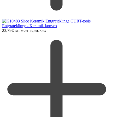
Entgrateklinge - Keramik konvex
23,79
€
inkl. MwSt |
19,99
€
Netto