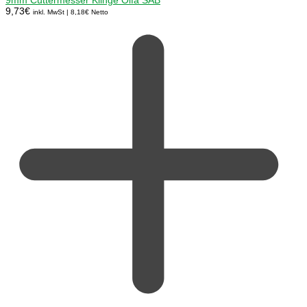
9mm Cuttermesser Klinge Olfa SAB
9,73
€
inkl. MwSt |
8,18
€
Netto