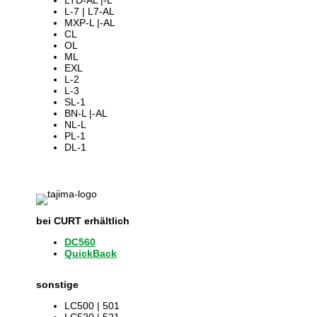
LTD-AL |-L
L-7 | L7-AL
MXP-L |-AL
CL
OL
ML
EXL
L-2
L-3
SL-1
BN-L |-AL
NL-L
PL-1
DL-1
bei CURT erhältlich
DC560
QuickBack
sonstige
LC500 | 501