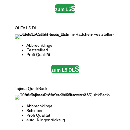
zum L5
OLFA L5 DL
Abbrechklinge
Feststellrad
Profi Qualität
zum L5 DL
Tajima QucikBack
Abbrechklinge
Schieber
Profi Qualität
auto. Klingenrückzug