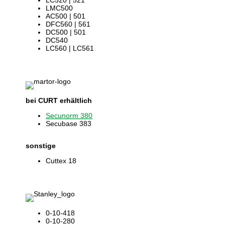
LC520 | 521
LMC500
AC500 | 501
DFC560 | 561
DC500 | 501
DC540
LC560 | LC561
bei CURT erhältlich
Secunorm 380
Secubase 383
sonstige
Cuttex 18
0-10-418
0-10-280