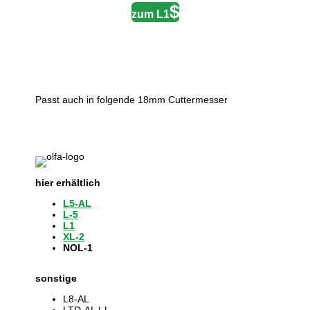
zum L1
Passt auch in folgende 18mm Cuttermesser
hier erhältlich
L5-AL
L-5
L1
XL-2
NOL-1
sonstige
L8-AL