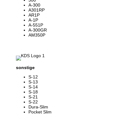
300
A-300
A301RP
AR1P
A-1P
A-551P
A-300GR
AM350P
sonstige
S-12
S-13
S-14
S-18
S-21
S-22
Dura-Slim
Pocket Slim