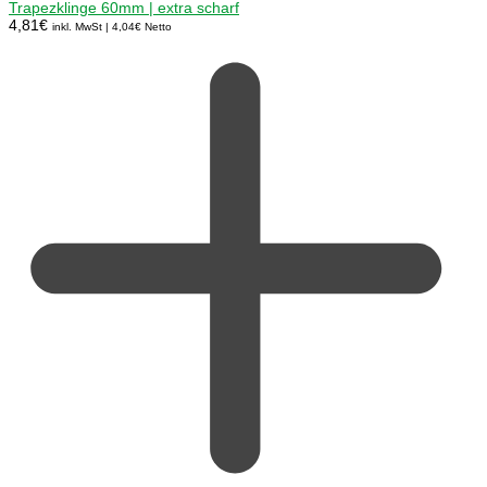
Trapezklinge 60mm | extra scharf
4,81
€
inkl. MwSt |
4,04
€
Netto