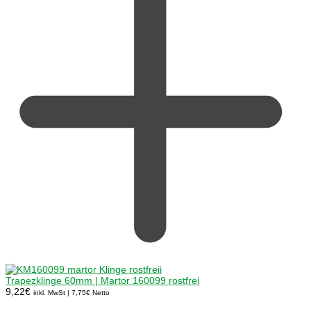
Trapezklinge 60mm | Martor 160099 rostfrei
9,22
€
inkl. MwSt |
7,75
€
Netto