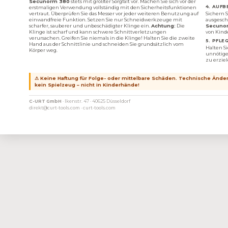
Secunorm 380
stets mit größter Sorgfalt vor. Machen Sie sich vor der
4. AUF
erstmaligen Verwendung vollständig mit den Sicherheitsfunktionen
vertraut. Überprüfen Sie das Messer vor jeder weiteren Benutzung auf
Sichern S
einwandfreie Funktion. Setzen Sie nur Schneidwerkzeuge mit
ausgesch
scharfer, sauberer und unbeschädigter Klinge ein.
Achtung:
Die
Secuno
Klinge ist scharf und kann schwere Schnittverletzungen
von Kinde
verursachen. Greifen Sie niemals in die Klinge! Halten Sie die zweite
5. PFLE
Hand aus der Schnittlinie und schneiden Sie grundsätzlich vom
Halten S
Körper weg.
unnötige
zu erziel
⚠ Keine Haftung für Folge- oder mittelbare Schäden. Technische Änder
kein Spielzeug – nicht in Kinderhände!
C-URT GmbH
· Ikenstr. 47 · 40625 Düsseldorf
direkt@curt-tools.com · curt-tools.com