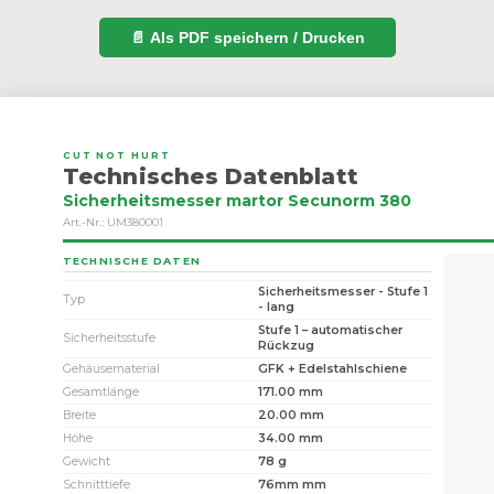
📄 Als PDF speichern / Drucken
CUT NOT HURT
Technisches Datenblatt
Sicherheitsmesser martor Secunorm 380
Art.-Nr.: UM380001
TECHNISCHE DATEN
Sicherheitsmesser - Stufe 1
Typ
- lang
Stufe 1 – automatischer
Sicherheitsstufe
Rückzug
Gehäusematerial
GFK + Edelstahlschiene
Gesamtlänge
171.00 mm
Breite
20.00 mm
Höhe
34.00 mm
Gewicht
78 g
Schnitttiefe
76mm mm