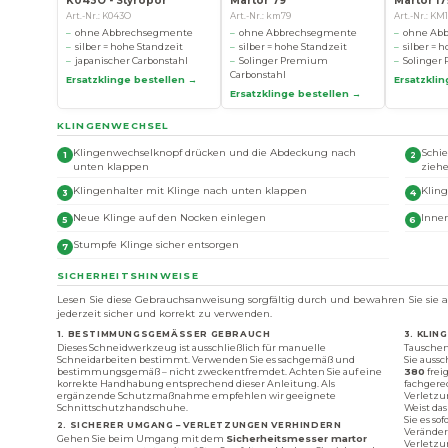
K043O - Styropor
Martor 79
Martor 179
Art.-Nr.: K043O
Art.-Nr.: km79
Art.-Nr.: KM
ohne Abbrechsegmente
ohne Abbrechsegmente
ohne Ab
silber = hohe Standzeit
silber = hohe Standzeit
silber = 
japanischer Carbonstahl
Solinger Premium
Solinger
Carbonstahl
Ersatzklinge bestellen →
Ersatzkli
Ersatzklinge bestellen →
KLINGENWECHSEL
Klingenwechselknopf drücken und die Abdeckung nach
Schi
unten klappen
zieh
Klingenhalter mit Klinge nach unten klappen
Klin
Neue Klinge auf den Nocken einlegen
Innen
Stumpfe Klinge sicher entsorgen
SICHERHEITSHINWEISE
Lesen Sie diese Gebrauchsanweisung sorgfältig durch und bewahren Sie sie a
jederzeit sicher und korrekt zu verwenden.
1. BESTIMMUNGSGEMÄSSER GEBRAUCH
3. KLI
Dieses Schneidwerkzeug ist ausschließlich für manuelle
Tauschen
Schneidarbeiten bestimmt. Verwenden Sie es sachgemäß und
Sie aussc
bestimmungsgemäß – nicht zweckentfremdet. Achten Sie auf eine
380
frei
korrekte Handhabung entsprechend dieser Anleitung. Als
fachgere
ergänzende Schutzmaßnahme empfehlen wir geeignete
Verletzu
Schnittschutzhandschuhe.
Weist da
Sie es so
2. SICHERER UMGANG – VERLETZUNGEN VERHINDERN
Veränder
Gehen Sie beim Umgang mit dem
Sicherheitsmesser martor
Verletzu