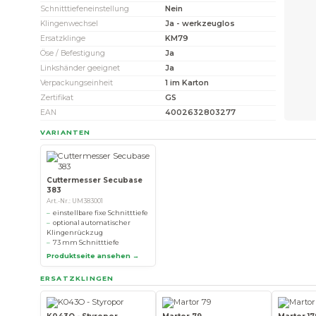
Schnitttiefeneinstellung
Nein
Klingenwechsel
Ja - werkzeuglos
Ersatzklinge
KM79
Öse / Befestigung
Ja
Linkshänder geeignet
Ja
Verpackungseinheit
1 im Karton
Zertifikat
GS
EAN
4002632803277
VARIANTEN
Cuttermesser Secubase
383
Art.-Nr.: UM383001
einstellbare fixe Schnitttiefe
optional automatischer
Klingenrückzug
73 mm Schnitttiefe
Produktseite ansehen →
ERSATZKLINGEN