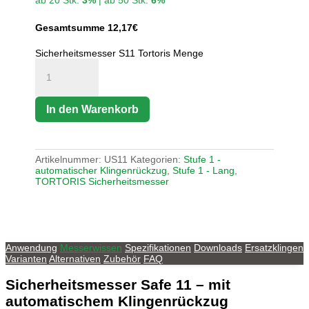
ab 20 Stk.
3%
| ab 50 Stk.
6%
Gesamtsumme
12,17
€
Sicherheitsmesser S11 Tortoris Menge
In den Warenkorb
Artikelnummer:
US11
Kategorien:
Stufe 1 -
automatischer Klingenrückzug
,
Stufe 1 - Lang
,
TORTORIS Sicherheitsmesser
Anwendung
Messerwissen
Spezifikationen
Downloads
Ersatzklingen
Varianten
Alternativen
Zubehör
FAQ
Sicherheitsmesser
Safe 11
– mit
automatischem Klingenrückzug