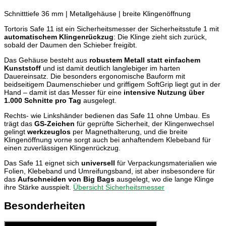
Schnitttiefe 36 mm | Metallgehäuse | breite Klingenöffnung
Tortoris Safe 11 ist ein Sicherheitsmesser der Sicherheitsstufe 1 mit
automatischem Klingenrückzug
: Die Klinge zieht sich zurück,
sobald der Daumen den Schieber freigibt.
Das Gehäuse besteht aus
robustem Metall statt einfachem
Kunststoff
und ist damit deutlich langlebiger im harten
Dauereinsatz. Die besonders ergonomische Bauform mit
beidseitigem Daumenschieber und griffigem SoftGrip liegt gut in der
Hand – damit ist das Messer für eine
intensive Nutzung über
1.000 Schnitte pro Tag
ausgelegt.
Rechts- wie Linkshänder bedienen das Safe 11 ohne Umbau. Es
trägt das
GS-Zeichen
für geprüfte Sicherheit, der Klingenwechsel
gelingt
werkzeuglos
per Magnethalterung, und die breite
Klingenöffnung vorne sorgt auch bei anhaftendem Klebeband für
einen zuverlässigen Klingenrückzug.
Das Safe 11 eignet sich
universell
für Verpackungsmaterialien wie
Folien, Klebeband und Umreifungsband, ist aber insbesondere für
das
Aufschneiden von Big Bags
ausgelegt, wo die lange Klinge
ihre Stärke ausspielt.
Übersicht Sicherheitsmesser
Besonderheiten