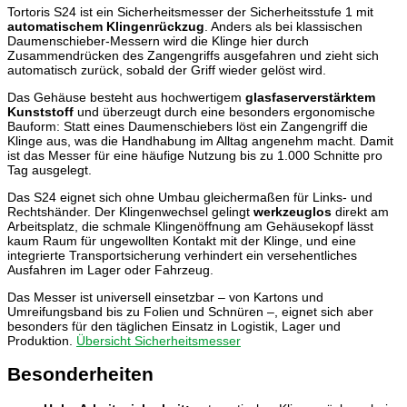
Tortoris S24 ist ein Sicherheitsmesser der Sicherheitsstufe 1 mit
automatischem Klingenrückzug
. Anders als bei klassischen
Daumenschieber-Messern wird die Klinge hier durch
Zusammendrücken des Zangengriffs ausgefahren und zieht sich
automatisch zurück, sobald der Griff wieder gelöst wird.
Das Gehäuse besteht aus hochwertigem
glasfaserverstärktem
Kunststoff
und überzeugt durch eine besonders ergonomische
Bauform: Statt eines Daumenschiebers löst ein Zangengriff die
Klinge aus, was die Handhabung im Alltag angenehm macht. Damit
ist das Messer für eine häufige Nutzung bis zu 1.000 Schnitte pro
Tag ausgelegt.
Das S24 eignet sich ohne Umbau gleichermaßen für Links- und
Rechtshänder. Der Klingenwechsel gelingt
werkzeuglos
direkt am
Arbeitsplatz, die schmale Klingenöffnung am Gehäusekopf lässt
kaum Raum für ungewollten Kontakt mit der Klinge, und eine
integrierte Transportsicherung verhindert ein versehentliches
Ausfahren im Lager oder Fahrzeug.
Das Messer ist universell einsetzbar – von Kartons und
Umreifungsband bis zu Folien und Schnüren –, eignet sich aber
besonders für den täglichen Einsatz in Logistik, Lager und
Produktion.
Übersicht Sicherheitsmesser
Besonderheiten