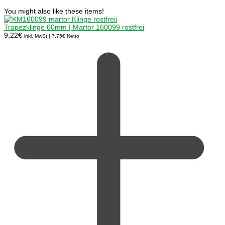
You might also like these items!
Trapezklinge 60mm | Martor 160099 rostfrei
9,22
€
inkl. MwSt |
7,75
€
Netto