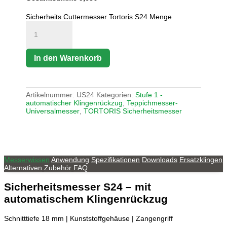
Sicherheits Cuttermesser Tortoris S24 Menge
In den Warenkorb
Artikelnummer:
US24
Kategorien:
Stufe 1 -
automatischer Klingenrückzug
,
Teppichmesser-
Universalmesser
,
TORTORIS Sicherheitsmesser
Messerwissen
Anwendung
Spezifikationen
Downloads
Ersatzklingen
Alternativen
Zubehör
FAQ
Sicherheitsmesser
S24
– mit
automatischem Klingenrückzug
Schnitttiefe 18 mm | Kunststoffgehäuse | Zangengriff