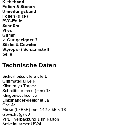
Klebeband
Folien & Stretch
Umreifungsband
Folien (dick)
PVC-Folie
Schnüre
Vlies
Gummi
✓ Gut geeignet
3
Säcke & Gewebe
Styropor / Schaumstoff
Seile
Technische Daten
Sicherheitsstufe
Stufe 1
Griffmaterial
GFK
Klingentyp
Trapez
Schnitttiefe max. (mm)
18
Klingenwechsel
Ja
Linkshänder-geeignet
Ja
Öse
Ja
Maße (L×B×H) mm
142 × 55 × 16
Gewicht (g)
60
VPE / Verpackung
1 im Karton
Artikelnummer
US24