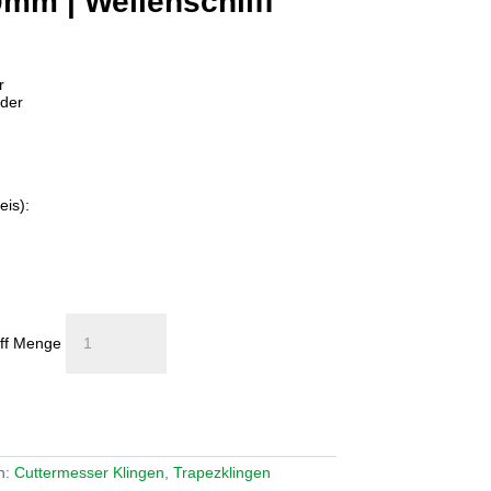
0mm | Wellenschliff
r
nder
eis):
iff Menge
n:
Cuttermesser Klingen
,
Trapezklingen