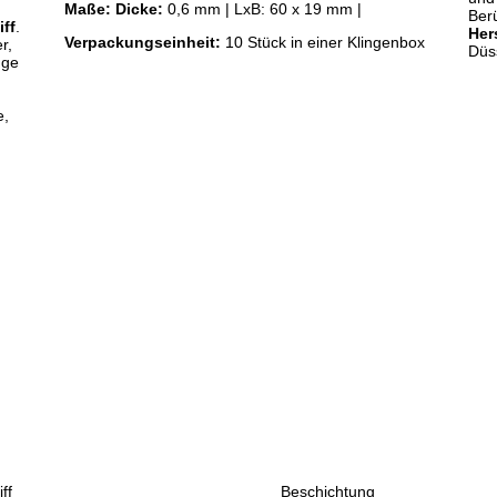
Maße:
Dicke:
0,6 mm | LxB: 60 x 19 mm |
Berü
iff
.
Her
Verpackungseinheit:
10 Stück in einer Klingenbox
r,
Düs
nge
e,
iff
Beschichtung