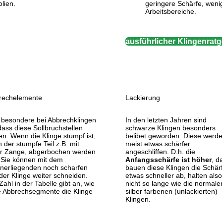
lien.
geringere Schärfe, wenig
Arbeitsbereiche.
ausführlicher Klingenrat
rechelemente
Lackierung
 besondere bei Abbrechklingen
In den letzten Jahren sind
 dass diese Sollbruchstellen
schwarze Klingen besonders
n. Wenn die Klinge stumpf ist,
belibet geworden. Diese werd
 der stumpfe Teil z.B. mit
meist etwas schärfer
er Zange, abgerbochen werden
angeschliffen. D.h. die
 Sie können mit dem
Anfangsschärfe ist höher
, d
inerliegenden noch scharfen
bauen diese Klingen die Schär
 der Klinge weiter schneiden.
etwas schneller ab, halten als
Zahl in der Tabelle gibt an, wie
nicht so lange wie die normale
e Abbrechsegmente die Klinge
silber farbenen (unlackierten)
Klingen.