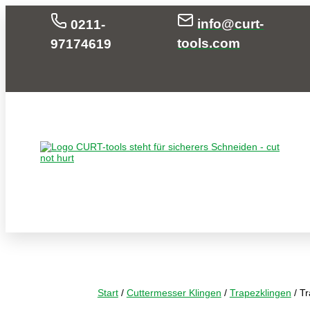
info@curt-
0211-
tools.com
97174619
Start
/
Cuttermesser Klingen
/
Trapezklingen
/ Tr