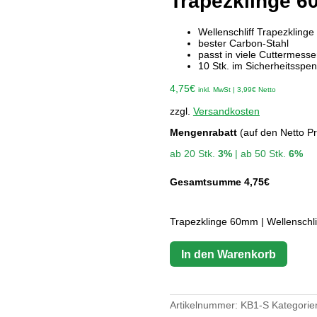
Trapezklinge 6
Wellenschliff Trapezklinge
bester Carbon-Stahl
passt in viele Cuttermesse
10 Stk. im Sicherheitsspe
4,75
€
inkl. MwSt |
3,99
€
Netto
zzgl.
Versandkosten
Mengenrabatt
(auf den Netto Pr
ab 20 Stk.
3%
| ab 50 Stk.
6%
Gesamtsumme
4,75
€
Trapezklinge 60mm | Wellenschl
In den Warenkorb
Artikelnummer:
KB1-S
Kategorie