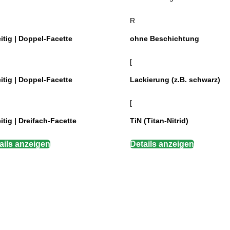
R
itig | Doppel-Facette
ohne Beschichtung
[
itig | Doppel-Facette
Lackierung (z.B. schwarz)
[
itig | Dreifach-Facette
TiN (Titan-Nitrid)
ails anzeigen
Details anzeigen