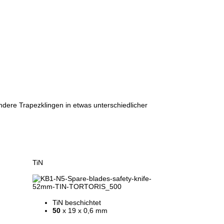
ndere Trapezklingen in etwas unterschiedlicher
TiN
TiN beschichtet
50
x 19 x 0,6 mm