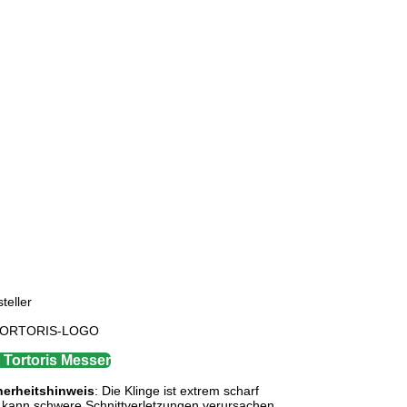
teller
e Tortoris Messer
herheitshinweis
: Die Klinge ist extrem scharf
 kann schwere Schnittverletzungen verursachen.