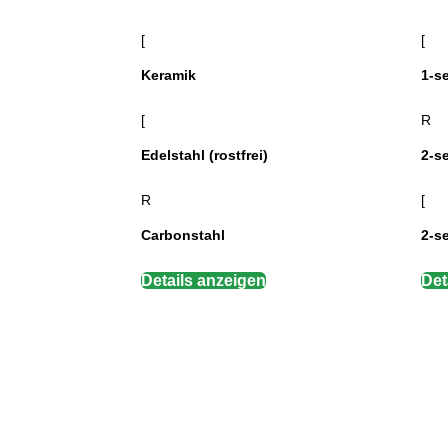
[
[
Keramik
1-se
[
R
Edelstahl (rostfrei)
2-se
R
[
Carbonstahl
2-se
Details anzeigen
Det