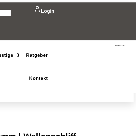
Login
Warenkorb
0
0,00
€
nstige
Ratgeber
Kontakt