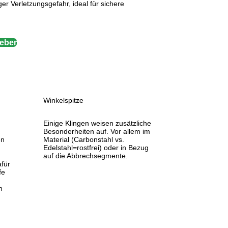
er Verletzungsgefahr, ideal für sichere
geber
Winkelspitze
Einige Klingen weisen zusätzliche
Besonderheiten auf. Vor allem im
en
Material (Carbonstahl vs.
Edelstahl=rostfrei) oder in Bezug
auf die Abbrechsegmente.
afür
fe
o
n