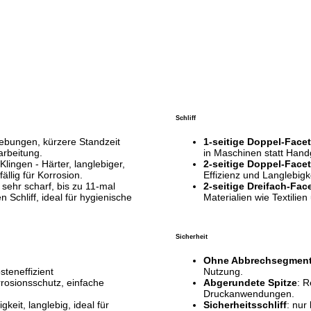
Schliff
mgebungen, kürzere Standzeit
1-seitige Doppel-Facet
arbeitung.
in Maschinen statt Handg
Klingen - Härter, langlebiger,
2-seitige Doppel-Facet
ällig für Korrosion.
Effizienz und Langlebigke
s sehr scharf, bis zu 11-mal
2-seitige Dreifach-Fac
n Schliff, ideal für hygienische
Materialien wie Textilien
Sicherheit
Ohne Abbrechsegmen
steneffizient
Nutzung.
rrosionsschutz, einfache
Abgerundete Spitze
: R
Druckanwendungen.
gkeit, langlebig, ideal für
Sicherheitsschliff
: nur