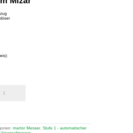
rm Mizar
kzug
löser
eis):
gorien:
martor Messer
,
Stufe 1 - automatischer
Universalmesser