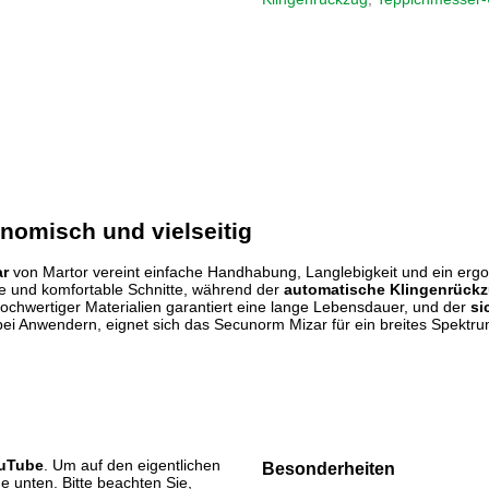
nomisch und vielseitig
ar
von Martor vereint einfache Handhabung, Langlebigkeit und ein er
se und komfortable Schnitte, während der
automatische Klingenrück
chwertiger Materialien garantiert eine lange Lebensdauer, und der
si
ebt bei Anwendern, eignet sich das Secunorm Mizar für ein breites Spe
uTube
. Um auf den eigentlichen
Besonderheiten
he unten. Bitte beachten Sie,