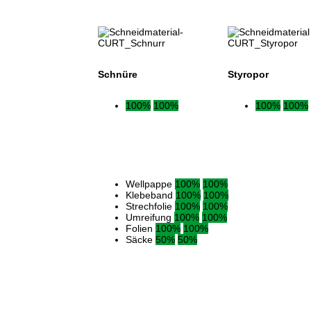
Schnüre
Styropor
100%
100%
100%
100%
Wellpappe
100%
100%
Klebeband
100%
100%
Strechfolie
100%
100%
Umreifung
100%
100%
Folien
100%
100%
Säcke
50%
50%