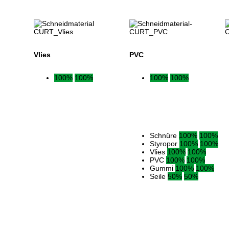
Vlies
PVC
100%
100%
100%
100%
Schnüre
100%
100%
Styropor
100%
100%
Vlies
100%
100%
PVC
100%
100%
Gummi
100%
100%
Seile
50%
50%