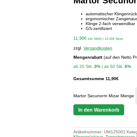
Martor Secuno
automatischer Klingenrüc
ergonomischer Zangenaus
Klinge 2-fach verwendbar
GS-zertifiziert
11,90
€
inkl. MwSt |
10,00
€
Netto
zzgl.
Versandkosten
Mengenrabatt
(auf den Netto Pr
ab 20 Stk.
3%
| ab 50 Stk.
6%
Gesamtsumme
11,90
€
Martor Secunorm Mizar Menge
In den Warenkorb
Artikelnummer:
UM125001
Kate
Klingenrückzug
,
Teppichmesser-