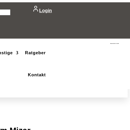
Login
Warenkorb
0
0,00
€
nstige
Ratgeber
Kontakt