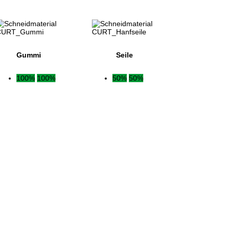
Gummi
Seile
100%
100%
50%
50%