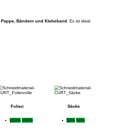
, Pappe, Bändern und Klebeband
. Es ist ideal
Folien
Säcke
100%
100%
50%
50%