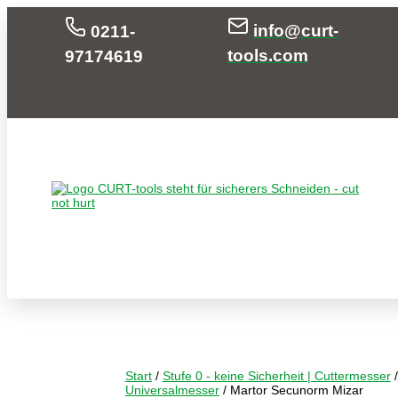
info@curt-
0211-
tools.com
97174619
Start
/
Stufe 0 - keine Sicherheit | Cuttermesser
Universalmesser
/ Martor Secunorm Mizar