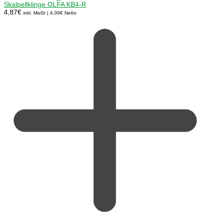
Skalpellklinge OLFA KB4-R
4,87
€
inkl. MwSt |
4,09
€
Netto