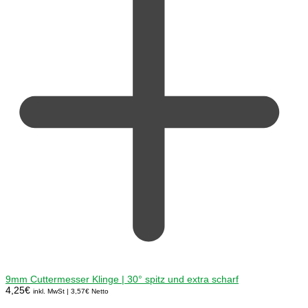
9mm Cuttermesser Klinge | 30° spitz und extra scharf
4,25
€
inkl. MwSt |
3,57
€
Netto