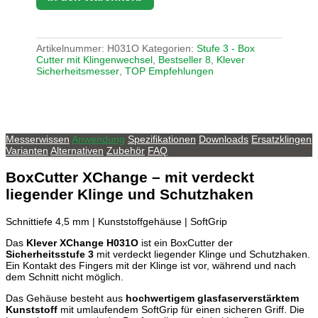
Artikelnummer:
H031O
Kategorien:
Stufe 3 - Box
Cutter mit Klingenwechsel
,
Bestseller 8
,
Klever
Sicherheitsmesser
,
TOP Empfehlungen
Messerwissen
Anwendung
Spezifikationen
Downloads
Ersatzklingen
Varianten
Alternativen
Zubehör
FAQ
BoxCutter
XChange
– mit verdeckt
liegender Klinge und Schutzhaken
Schnittiefe 4,5 mm | Kunststoffgehäuse | SoftGrip
Das
Klever XChange H031O
ist ein BoxCutter der
Sicherheitsstufe 3
mit verdeckt liegender Klinge und Schutzhaken.
Ein Kontakt des Fingers mit der Klinge ist vor, während und nach
dem Schnitt nicht möglich.
Das Gehäuse besteht aus
hochwertigem glasfaserverstärktem
Kunststoff
mit umlaufendem SoftGrip für einen sicheren Griff. Die