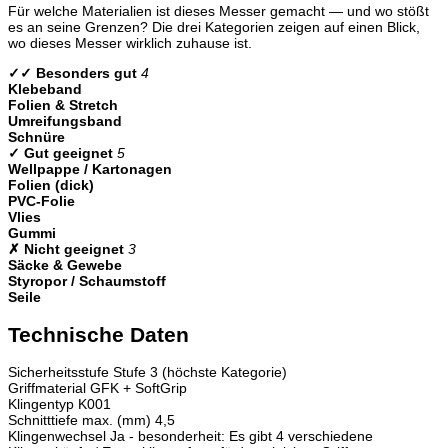
Für welche Materialien ist dieses Messer gemacht — und wo stößt
es an seine Grenzen? Die drei Kategorien zeigen auf einen Blick,
wo dieses Messer wirklich zuhause ist.
✓✓ Besonders gut
4
Klebeband
Folien & Stretch
Umreifungsband
Schnüre
✓ Gut geeignet
5
Wellpappe / Kartonagen
Folien (dick)
PVC-Folie
Vlies
Gummi
✗ Nicht geeignet
3
Säcke & Gewebe
Styropor / Schaumstoff
Seile
Technische Daten
Sicherheitsstufe
Stufe 3 (höchste Kategorie)
Griffmaterial
GFK + SoftGrip
Klingentyp
K001
Schnitttiefe max. (mm)
4,5
Klingenwechsel
Ja - besonderheit: Es gibt 4 verschiedene