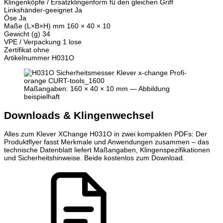
Klingenköpfe / Ersatzklingenform fü den gleichen Griff
Linkshänder-geeignet
Ja
Öse
Ja
Maße (L×B×H) mm
160 × 40 × 10
Gewicht (g)
34
VPE / Verpackung
1 lose
Zertifikat
ohne
Artikelnummer
H031O
Maßangaben: 160 × 40 × 10 mm — Abbildung
beispielhaft
Downloads & Klingenwechsel
Alles zum Klever XChange H031O in zwei kompakten PDFs: Der
Produktflyer fasst Merkmale und Anwendungen zusammen – das
technische Datenblatt liefert Maßangaben, Klingenspezifikationen
und Sicherheitshinweise. Beide kostenlos zum Download.