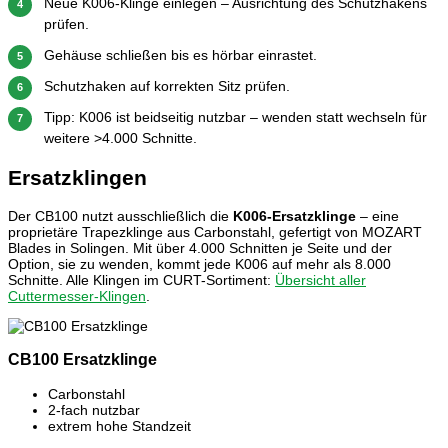
Neue K006-Klinge einlegen – Ausrichtung des Schutzhakens
4
prüfen.
Gehäuse schließen bis es hörbar einrastet.
5
Schutzhaken auf korrekten Sitz prüfen.
6
Tipp: K006 ist beidseitig nutzbar – wenden statt wechseln für
7
weitere >4.000 Schnitte.
Ersatzklingen
Der CB100 nutzt ausschließlich die
K006-Ersatzklinge
– eine
proprietäre Trapezklinge aus Carbonstahl, gefertigt von MOZART
Blades in Solingen. Mit über 4.000 Schnitten je Seite und der
Option, sie zu wenden, kommt jede K006 auf mehr als 8.000
Schnitte. Alle Klingen im CURT-Sortiment:
Übersicht aller
Cuttermesser-Klingen
.
CB100 Ersatzklinge
Carbonstahl
2-fach nutzbar
extrem hohe Standzeit