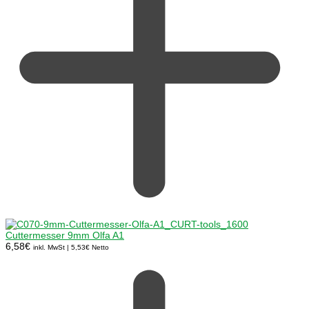
Cuttermesser 9mm Olfa A1
6,58
€
inkl. MwSt |
5,53
€
Netto