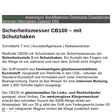
Messerwissen
Anwendung
Spezifikationen
Downloads
Ersatzklingen
Varianten
Alternativen
Zubehör
FAQ
Sicherheitsmesser
CB100
– mit
Schutzhaken
Schnitttiefe 7 mm | Kunststoffgehäuse | Klebebandritzer
RiteKnife CB100 mit Schutzhaken ist ein Sicherheitsmesser der
Sicherheitsstufe 3
mit
Schutzhaken
. Ein Kontakt des Fingers mit
der Klinge ist vor, während und nach dem Schnitt nicht möglich.
Der Griff besteht aus
hochwertigem glasfaserverstärktem
Kunststoff
, hergestellt von RiteKnife in den USA – robuster als
Standard-Kunststoff und formstabil auch unter mechanischer
Beanspruchung. Damit ist das Messer für eine
intensive Nutzung
über 1.000 Schnitte täglich ausgelegt.
Der CB100 ist
gleichermaßen für Links- und Rechtshänder
geeignet, ohne Umbau. Der
werkzeuglose Klingenwechsel
erlaubt den schnellen Tausch der K006-Klinge direkt am
Arbeitsplatz. Mit nur 28 g zählt der Griff zum Federgewicht (unter 50
g) – ein integrierter Magnet sichert die Klinge zusätzlich beim