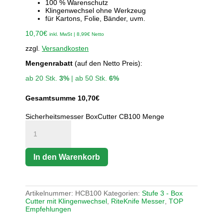
100 % Warenschutz
Klingenwechsel ohne Werkzeug
für Kartons, Folie, Bänder, uvm.
10,70
€
inkl. MwSt |
8,99
€
Netto
zzgl.
Versandkosten
Mengenrabatt
(auf den Netto Preis):
ab 20 Stk.
3%
| ab 50 Stk.
6%
Gesamtsumme
10,70
€
Sicherheitsmesser BoxCutter CB100 Menge
In den Warenkorb
Artikelnummer:
HCB100
Kategorien:
Stufe 3 - Box
Cutter mit Klingenwechsel
,
RiteKnife Messer
,
TOP
Empfehlungen