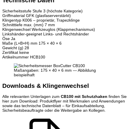
Technische Daten
Sicherheitsstufe
Stufe 3 (höchste Kategorie)
Griffmaterial
GFK (glasfaserverstärkt)
Klingentyp
K006 – proprietär, Trapezklinge
Schnitttiefe max. (mm)
7 mm
Klingenwechsel
Werkzeuglos (Klappmechanismus)
Linkshänder-geeignet
Links- und Rechtshänder
Öse
Ja
Maße (L×B×H) mm
175 × 40 × 6
Gewicht (g)
28
Zertifikat
keine
Artikelnummer
HCB100
Maßangaben: 175 × 40 × 6 mm — Abbildung
beispielhaft
Downloads & Klingenwechsel
Alle relevanten Unterlagen zum
CB100 mit Schutzhaken
finden Sie
hier zum Download: Produktflyer mit Merkmalen und Anwendungen
sowie das technische Datenblatt – für Einkaufsabteilung,
Sicherheitsbeauftragte oder die Weitergabe an Kollegen.