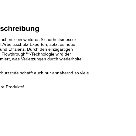
schreibung
nfach nur ein weiteres Sicherheitsmesser.
t Arbeitsschutz-Experten, setzt es neue
d Effizienz. Durch den einzigartigen
te Flowthrough™-Technologie wird der
miert, was Verletzungen durch wiederholte
.
chutzstufe schafft auch nur annähernd so viele
hre Produkte!