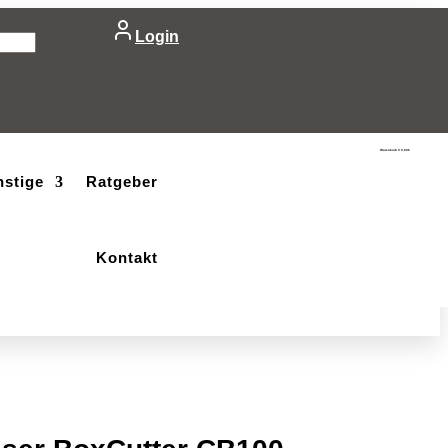
Login
Warenkorb
0
0,00
€
nstige
Ratgeber
Kontakt