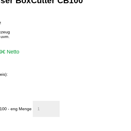
sser BoxCutter CB100
z
kzeug
, uvm.
9
€
Netto
eis):
B100 - eng Menge