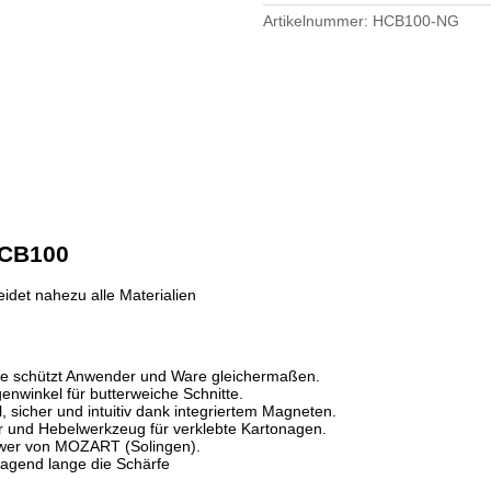
Artikelnummer:
HCB100-NG
 CB100
idet nahezu alle Materialien
nge schützt Anwender und Ware gleichermaßen.
genwinkel für butterweiche Schnitte.
, sicher und intuitiv dank integriertem Magneten.
zer und Hebelwerkzeug für verklebte Kartonagen.
Power von MOZART (Solingen).
ragend lange die Schärfe