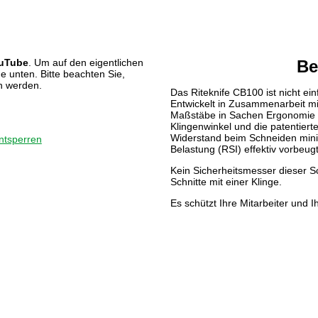
uTube
. Um auf den eigentlichen
Be
he unten. Bitte beachten Sie,
n werden.
Das Riteknife CB100 ist nicht ei
Entwickelt in Zusammenarbeit mi
Maßstäbe in Sachen Ergonomie un
Klingenwinkel und die patentier
Widerstand beim Schneiden mini
entsperren
Belastung (RSI) effektiv vorbeugt
Kein Sicherheitsmesser dieser S
Schnitte mit einer Klinge.
Es schützt Ihre Mitarbeiter und I