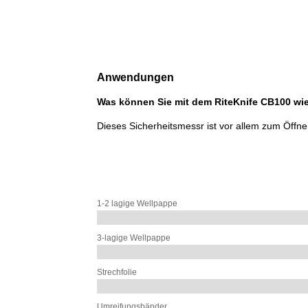
Anwendungen
Was können Sie mit dem RiteKnife CB100 wi
Dieses Sicherheitsmessr ist vor allem zum Öffne
1-2 lagige Wellpappe
3-lagige Wellpappe
Strechfolie
Umreifungsbänder