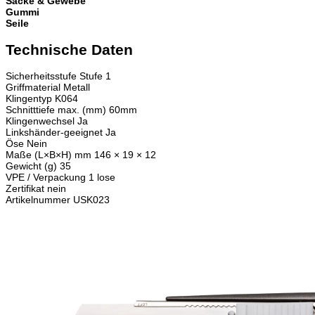
Säcke & Gewebe
Gummi
Seile
Technische Daten
Sicherheitsstufe
Stufe 1
Griffmaterial
Metall
Klingentyp
K064
Schnitttiefe max. (mm)
60mm
Klingenwechsel
Ja
Linkshänder-geeignet
Ja
Öse
Nein
Maße (L×B×H) mm
146 × 19 × 12
Gewicht (g)
35
VPE / Verpackung
1 lose
Zertifikat
nein
Artikelnummer
USK023