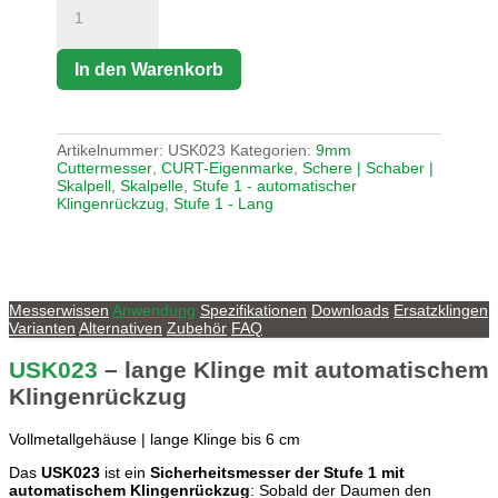
In den Warenkorb
Artikelnummer:
USK023
Kategorien:
9mm
Cuttermesser
,
CURT-Eigenmarke
,
Schere | Schaber |
Skalpell
,
Skalpelle
,
Stufe 1 - automatischer
Klingenrückzug
,
Stufe 1 - Lang
Messerwissen
Anwendung
Spezifikationen
Downloads
Ersatzklingen
Varianten
Alternativen
Zubehör
FAQ
USK023
– lange Klinge mit automatischem
Klingenrückzug
Vollmetallgehäuse | lange Klinge bis 6 cm
Das
USK023
ist ein
Sicherheitsmesser der Stufe 1 mit
automatischem Klingenrückzug
: Sobald der Daumen den