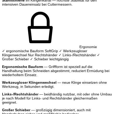
Stahlschiene
im Klingenkanal — höchste Stabilität für den
intensiven Dauereinsatz bei Cuttermessern.
Ergonomie
✓ ergonomische Bauform
SoftGrip
✓ Werkzeugloser
Klingenwechsel
Nur Rechtshänder
✓ Links-/Rechtshänder
✓
Großer Schieber
✓ Schieber leichtgängig
Ergonomische Bauform
— Griffform ist speziell auf die
Handhaltung beim Schneiden abgestimmt, reduziert Ermüdung bei
wiederholtem Einsatz.
Werkzeugloser Klingenwechsel
— neue Klinge einsetzen ohne
Werkzeug, in Sekunden erledigt.
Links-/Rechtshänder
— beidhändig nutzbar, mit oder ohne Umbau
je nach Modell für Links- und Rechtshänder gleichermaßen
geeignet.
Großer Schieber
— großzügig dimensioniert, auch mit
Handschuhen sicher und großflächig bedienbar.