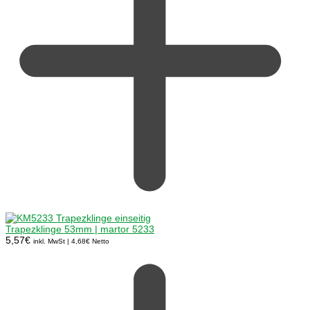
Trapezklinge 53mm | martor 5233
5,57
€
inkl. MwSt |
4,68
€
Netto