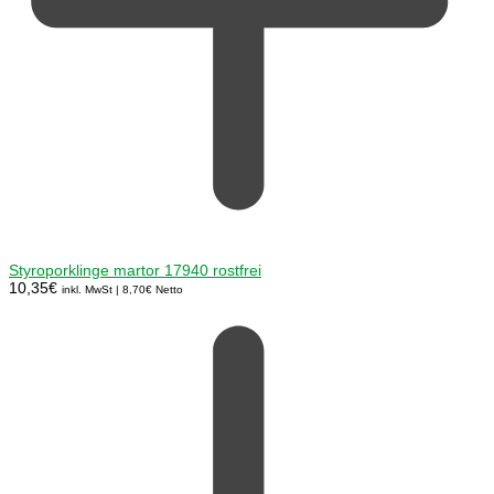
Styroporklinge martor 17940 rostfrei
10,35
€
inkl. MwSt |
8,70
€
Netto