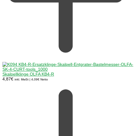
Skalpellklinge OLFA KB4-R
4,87
€
inkl. MwSt |
4,09
€
Netto