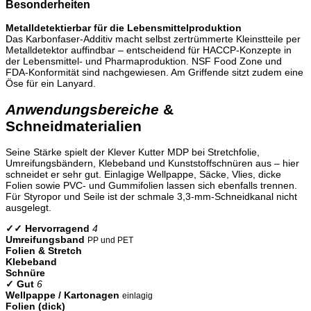
Besonderheiten
Metalldetektierbar für die Lebensmittelproduktion
Das Karbonfaser-Additiv macht selbst zertrümmerte Kleinstteile per
Metalldetektor auffindbar – entscheidend für HACCP-Konzepte in
der Lebensmittel- und Pharmaproduktion. NSF Food Zone und
FDA-Konformität sind nachgewiesen. Am Griffende sitzt zudem eine
Öse für ein Lanyard.
Anwendungsbereiche
&
Schneidmaterialien
Seine Stärke spielt der Klever Kutter MDP bei Stretchfolie,
Umreifungsbändern, Klebeband und Kunststoffschnüren aus – hier
schneidet er sehr gut. Einlagige Wellpappe, Säcke, Vlies, dicke
Folien sowie PVC- und Gummifolien lassen sich ebenfalls trennen.
Für Styropor und Seile ist der schmale 3,3-mm-Schneidkanal nicht
ausgelegt.
✓✓ Hervorragend
4
Umreifungsband
PP und PET
Folien & Stretch
Klebeband
Schnüre
✓ Gut
6
Wellpappe / Kartonagen
einlagig
Folien (dick)