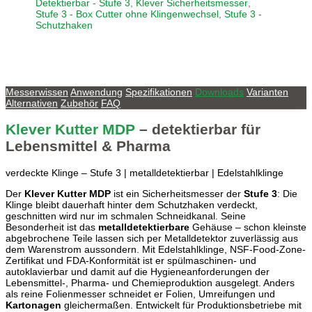
Detektierbar - Stufe 3
,
Klever Sicherheitsmesser
,
Stufe 3 - Box Cutter ohne Klingenwechsel
,
Stufe 3 -
Schutzhaken
Messerwissen
Anwendung
Spezifikationen
Downloads
Varianten
Alternativen
Zubehör
FAQ
Klever Kutter MDP
– detektierbar für
Lebensmittel & Pharma
verdeckte Klinge – Stufe 3 | metalldetektierbar | Edelstahlklinge
Der
Klever Kutter MDP
ist ein Sicherheitsmesser der
Stufe 3
: Die
Klinge bleibt dauerhaft hinter dem Schutzhaken verdeckt,
geschnitten wird nur im schmalen Schneidkanal. Seine
Besonderheit ist das
metalldetektierbare
Gehäuse – schon kleinste
abgebrochene Teile lassen sich per Metalldetektor zuverlässig aus
dem Warenstrom aussondern. Mit Edelstahlklinge, NSF-Food-Zone-
Zertifikat und FDA-Konformität ist er spülmaschinen- und
autoklavierbar und damit auf die Hygieneanforderungen der
Lebensmittel-, Pharma- und Chemieproduktion ausgelegt. Anders
als reine Folienmesser schneidet er Folien, Umreifungen und
Kartonagen
gleichermaßen. Entwickelt für Produktionsbetriebe mit