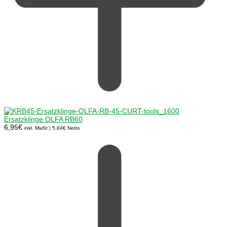
Ersatzklinge OLFA RB60
6,95
€
inkl. MwSt |
5,84
€
Netto