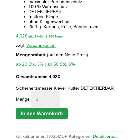
maximaler Personenschutz
100 % Warenschutz
DETEKTIERBAR
rostfreie Klinge
ohne Klingenwechsel
für 1lg. Kartons, Folie, Bänder, uvm.
4,02
€
inkl. MwSt |
3,38
€
Netto
zzgl.
Versandkosten
Mengenrabatt
(auf den Netto Preis):
ab 20 Stk.
3%
| ab 50 Stk.
6%
Gesamtsumme
4,02
€
Sicherheitsmesser Klever Kutter DETEKTIERBAR
Menge
In den Warenkorb
Artikelnummer:
H035MDP
Kategorien:
Detektierbar
,