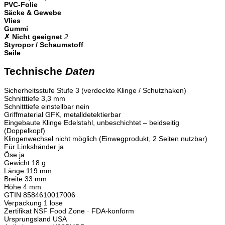
PVC-Folie
Säcke & Gewebe
Vlies
Gummi
✗ Nicht geeignet
2
Styropor / Schaumstoff
Seile
Technische
Daten
Sicherheitsstufe
Stufe 3 (verdeckte Klinge / Schutzhaken)
Schnitttiefe
3,3 mm
Schnitttiefe einstellbar
nein
Griffmaterial
GFK, metalldetektierbar
Eingebaute Klinge
Edelstahl, unbeschichtet – beidseitig
(Doppelkopf)
Klingenwechsel
nicht möglich (Einwegprodukt, 2 Seiten nutzbar)
Für Linkshänder
ja
Öse
ja
Gewicht
18 g
Länge
119 mm
Breite
33 mm
Höhe
4 mm
GTIN
8584610017006
Verpackung
1 lose
Zertifikat
NSF Food Zone · FDA-konform
Ursprungsland
USA