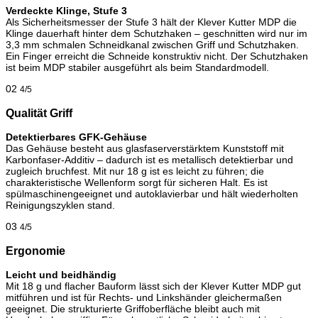
Verdeckte Klinge, Stufe 3
Als Sicherheitsmesser der Stufe 3 hält der Klever Kutter MDP die
Klinge dauerhaft hinter dem Schutzhaken – geschnitten wird nur im
3,3 mm schmalen Schneidkanal zwischen Griff und Schutzhaken.
Ein Finger erreicht die Schneide konstruktiv nicht. Der Schutzhaken
ist beim MDP stabiler ausgeführt als beim Standardmodell.
02
4/5
Qualität Griff
Detektierbares GFK-Gehäuse
Das Gehäuse besteht aus glasfaserverstärktem Kunststoff mit
Karbonfaser-Additiv – dadurch ist es metallisch detektierbar und
zugleich bruchfest. Mit nur 18 g ist es leicht zu führen; die
charakteristische Wellenform sorgt für sicheren Halt. Es ist
spülmaschinengeeignet und autoklavierbar und hält wiederholten
Reinigungszyklen stand.
03
4/5
Ergonomie
Leicht und beidhändig
Mit 18 g und flacher Bauform lässt sich der Klever Kutter MDP gut
mitführen und ist für Rechts- und Linkshänder gleichermaßen
geeignet. Die strukturierte Griffoberfläche bleibt auch mit