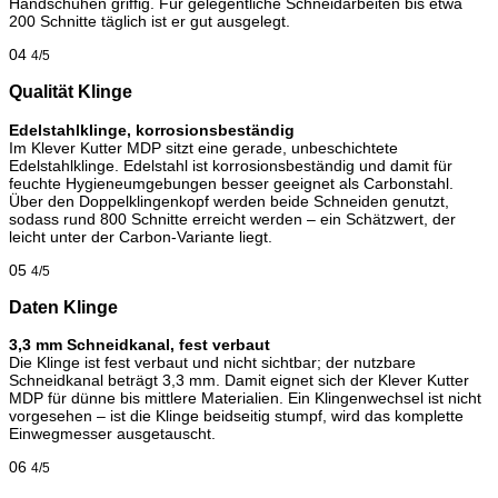
Handschuhen griffig. Für gelegentliche Schneidarbeiten bis etwa
200 Schnitte täglich ist er gut ausgelegt.
04
4/5
Qualität Klinge
Edelstahlklinge, korrosionsbeständig
Im Klever Kutter MDP sitzt eine gerade, unbeschichtete
Edelstahlklinge. Edelstahl ist korrosionsbeständig und damit für
feuchte Hygieneumgebungen besser geeignet als Carbonstahl.
Über den Doppelklingenkopf werden beide Schneiden genutzt,
sodass rund 800 Schnitte erreicht werden – ein Schätzwert, der
leicht unter der Carbon-Variante liegt.
05
4/5
Daten Klinge
3,3 mm Schneidkanal, fest verbaut
Die Klinge ist fest verbaut und nicht sichtbar; der nutzbare
Schneidkanal beträgt 3,3 mm. Damit eignet sich der Klever Kutter
MDP für dünne bis mittlere Materialien. Ein Klingenwechsel ist nicht
vorgesehen – ist die Klinge beidseitig stumpf, wird das komplette
Einwegmesser ausgetauscht.
06
4/5