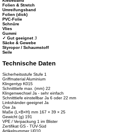
Klebeband
Folien & Stretch
Umreifungsband
Folien (dick)
PVC-Folie
Schnüre
Vlies
Gummi
✓ Gut geeignet
3
Säcke & Gewebe
Styropor / Schaumstoff
Seile
Technische Daten
Sicherheitsstufe
Stufe 1
Griffmaterial
Aluminium
Klingentyp
K015
Schnitttiefe max. (mm)
22
Klingenwechsel
Ja - sehr einfach
Schnitttiefe einstellbar
Ja 6 oder 22 mm
Linkshänder-geeignet
Ja
Öse
Ja
Maße (L×B×H) mm
167 × 39 × 25
Gewicht (g)
191
VPE / Verpackung
1 im Blister
Zertifikat
GS - TÜV-Süd
Artikelnummer
U010