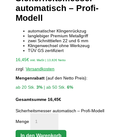
automatisch – Profi-
Modell
automatischer Klingenrückzug
langlebiger Premium Metallgriff
zwei Schnitttiefen 22 und 6 mm
Klingenwechsel ohne Werkzeug
TÜV GS zertifiziert
16,45
€
inkl. MwSt |
13,82
€
Netto
zzgl.
Versandkosten
Mengenrabatt
(auf den Netto Preis):
ab 20 Stk.
3%
| ab 50 Stk.
6%
Gesamtsumme
16,45
€
Sicherheitsmesser automatisch – Profi-Modell
Menge
In den Warenkorb