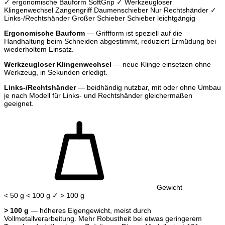
✓ ergonomische Bauform
SoftGrip
✓ Werkzeugloser
Klingenwechsel
Zangengriff
Daumenschieber
Nur Rechtshänder
✓
Links-/Rechtshänder
Großer Schieber
Schieber leichtgängig
Ergonomische Bauform
— Griffform ist speziell auf die
Handhaltung beim Schneiden abgestimmt, reduziert Ermüdung bei
wiederholtem Einsatz.
Werkzeugloser Klingenwechsel
— neue Klinge einsetzen ohne
Werkzeug, in Sekunden erledigt.
Links-/Rechtshänder
— beidhändig nutzbar, mit oder ohne Umbau
je nach Modell für Links- und Rechtshänder gleichermaßen
geeignet.
Gewicht
< 50 g
< 100 g
✓ > 100 g
> 100 g
— höheres Eigengewicht, meist durch
Vollmetallverarbeitung. Mehr Robustheit bei etwas geringerem