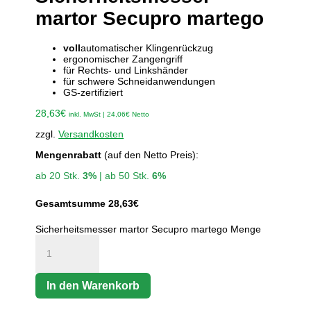
martor Secupro martego
voll
automatischer Klingenrückzug
ergonomischer Zangengriff
für Rechts- und Linkshänder
für schwere Schneidanwendungen
GS-zertifiziert
28,63
€
inkl. MwSt |
24,06
€
Netto
zzgl.
Versandkosten
Mengenrabatt
(auf den Netto Preis):
ab 20 Stk.
3%
| ab 50 Stk.
6%
Gesamtsumme
28,63
€
Sicherheitsmesser martor Secupro martego Menge
In den Warenkorb