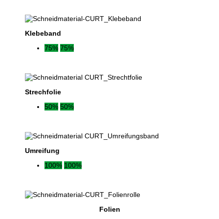
Klebeband
75%
75%
Strechfolie
50%
50%
Umreifung
100%
100%
Folien