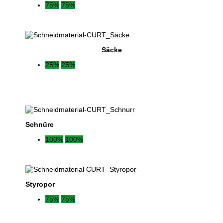
75%
75%
Säcke
25%
25%
Schnüre
100%
100%
Styropor
75%
75%