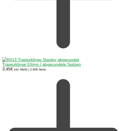
Trapezklinge 53mm | abgerundete Spitzen
3,45
€
inkl. MwSt |
2,90
€
Netto