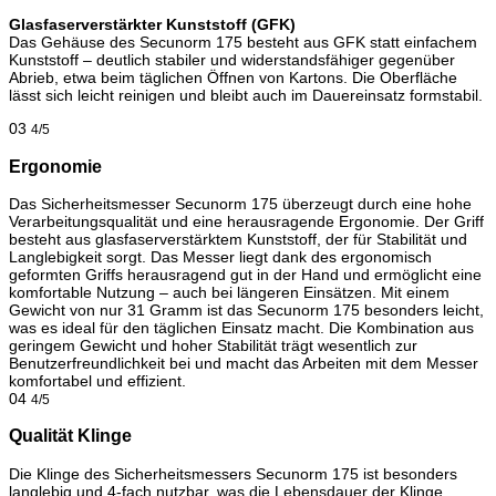
Glasfaserverstärkter Kunststoff (GFK)
Das Gehäuse des Secunorm 175 besteht aus GFK statt einfachem
Kunststoff – deutlich stabiler und widerstandsfähiger gegenüber
Abrieb, etwa beim täglichen Öffnen von Kartons. Die Oberfläche
lässt sich leicht reinigen und bleibt auch im Dauereinsatz formstabil.
03
4/5
Ergonomie
Das Sicherheitsmesser Secunorm 175 überzeugt durch eine hohe
Verarbeitungsqualität und eine herausragende Ergonomie. Der Griff
besteht aus glasfaserverstärktem Kunststoff, der für Stabilität und
Langlebigkeit sorgt. Das Messer liegt dank des ergonomisch
geformten Griffs herausragend gut in der Hand und ermöglicht eine
komfortable Nutzung – auch bei längeren Einsätzen. Mit einem
Gewicht von nur 31 Gramm ist das Secunorm 175 besonders leicht,
was es ideal für den täglichen Einsatz macht. Die Kombination aus
geringem Gewicht und hoher Stabilität trägt wesentlich zur
Benutzerfreundlichkeit bei und macht das Arbeiten mit dem Messer
komfortabel und effizient.
04
4/5
Qualität Klinge
Die Klinge des Sicherheitsmessers Secunorm 175 ist besonders
langlebig und 4-fach nutzbar, was die Lebensdauer der Klinge