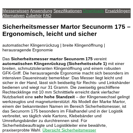
Messerwissen
Anwendung
Spezifikationen
Downloads
Ersatzklingen
Alternativen
Zubehör
FAQ
Sicherheitsmesser Martor Secunorm 175 –
Ergonomisch, leicht und sicher
automatischer Klingenrückzug | breite Klingenöffnung |
herausragende Ergonomie
Das
Sicherheitsmesser martor Secunorm 175
vereint
automatischen Klingenrückzug (Sicherheitsstufe 1)
mit einer
breiten, schmutztoleranten Klingenöffnung und einem robusten
GFK-Griff. Die herausragende Ergonomie macht sich besonders im
intensiven Dauereinsatz bemerkbar: Das Messer liegt leicht und
sicher in der Hand, lässt sich beidseitig für Rechts- und Linkshänder
bedienen und wiegt nur 31 Gramm. Die zweiseitig geschliffene
Rechteckklinge mit 10 mm Schnitttiefe erreicht dank vierfacher
Nutzbarkeit eine
sehr hohe Standzeit
– der Klingenwechsel gelingt
werkzeuglos und magnetunterstützt. Als Modell der Marke Martor,
einem der bekanntesten Namen im Bereich Sicherheitsmesser, ist
das Secunorm 175 besonders im Filialhandel und in der Logistik
verbreitet, wo täglich viele Kartons, Klebebänder und
Umreifungsbänder zu durchtrennen sind. Für
Sicherheitsbeauftragte und Logistikleiter eine bewährte,
praxiserprobte Wahl.
Übersicht Sicherheitsmesser