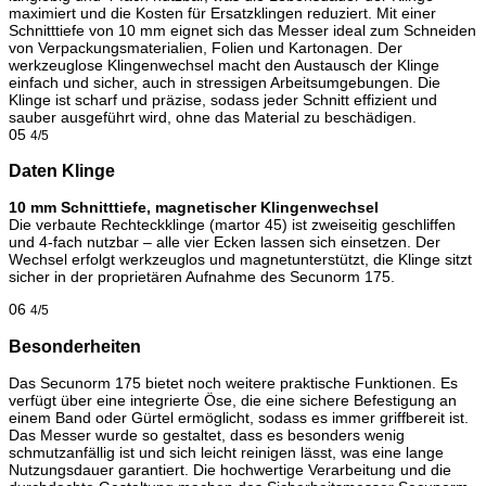
maximiert und die Kosten für Ersatzklingen reduziert. Mit einer
Schnitttiefe von 10 mm eignet sich das Messer ideal zum Schneiden
von Verpackungsmaterialien, Folien und Kartonagen. Der
werkzeuglose Klingenwechsel macht den Austausch der Klinge
einfach und sicher, auch in stressigen Arbeitsumgebungen. Die
Klinge ist scharf und präzise, sodass jeder Schnitt effizient und
sauber ausgeführt wird, ohne das Material zu beschädigen.
05
4/5
Daten Klinge
10 mm Schnitttiefe, magnetischer Klingenwechsel
Die verbaute Rechteckklinge (martor 45) ist zweiseitig geschliffen
und 4-fach nutzbar – alle vier Ecken lassen sich einsetzen. Der
Wechsel erfolgt werkzeuglos und magnetunterstützt, die Klinge sitzt
sicher in der proprietären Aufnahme des Secunorm 175.
06
4/5
Besonderheiten
Das Secunorm 175 bietet noch weitere praktische Funktionen. Es
verfügt über eine integrierte Öse, die eine sichere Befestigung an
einem Band oder Gürtel ermöglicht, sodass es immer griffbereit ist.
Das Messer wurde so gestaltet, dass es besonders wenig
schmutzanfällig ist und sich leicht reinigen lässt, was eine lange
Nutzungsdauer garantiert. Die hochwertige Verarbeitung und die