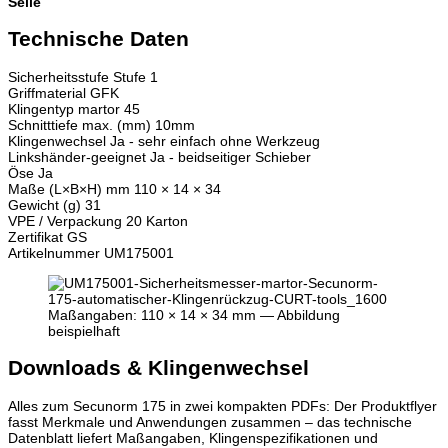
Seile
Technische Daten
Sicherheitsstufe
Stufe 1
Griffmaterial
GFK
Klingentyp
martor 45
Schnitttiefe max. (mm)
10mm
Klingenwechsel
Ja - sehr einfach ohne Werkzeug
Linkshänder-geeignet
Ja - beidseitiger Schieber
Öse
Ja
Maße (L×B×H) mm
110 × 14 × 34
Gewicht (g)
31
VPE / Verpackung
20 Karton
Zertifikat
GS
Artikelnummer
UM175001
Maßangaben: 110 × 14 × 34 mm — Abbildung
beispielhaft
Downloads & Klingenwechsel
Alles zum Secunorm 175 in zwei kompakten PDFs: Der Produktflyer
fasst Merkmale und Anwendungen zusammen – das technische
Datenblatt liefert Maßangaben, Klingenspezifikationen und