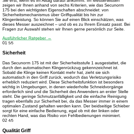
Sie erst, wenn es im Alltag darauf ankommt. Im Messerwissen
zeigen wir Ihnen anhand von sechs Kriterien, wie das Secunorm
175 bei den wichtigsten Eigenschaften abschneidet: von
Sicherheitsmechanismus über Griffqualität bis hin zur
Klingenleistung. So können Sie auf einen Blick einschätzen, was
dieses Messer auszeichnet – und ob es zu Ihrem Einsatz passt. Bei
Fragen zur Auswahl stehen wir Ihnen gerne persönlich zur Seite.
Ausführlicher Ratgeber →
01
5/5
Sicherheit
Das Secunorm 175 ist mit der Sicherheitsstufe 1 ausgestattet, die
durch den automatischen Klingenrückzug gekennzeichnet ist.
Sobald die Klinge keinen Kontakt mehr hat, zieht sie sich
automatisch in den Griff zurück, wodurch das Verletzungsrisiko
erheblich reduziert wird. Diese Sicherheitsfunktion ist besonders
wichtig in Umgebungen, in denen wiederholte Schneidvorgänge
erforderlich sind und die Sicherheit des Anwenders an erster Stelle
steht. Die geringe Schmutzanfälligkeit und die einfache Reinigung
tragen ebenfalls zur Sicherheit bei, da das Messer immer in einem
optimalen Zustand gehalten werden kann. Der beidseitige Schieber
sorgt für eine einfache Bedienung, egal ob mit der linken oder
rechten Hand, was das Risiko von Fehlbedienungen minimiert.
02
4/5
Qualität Griff