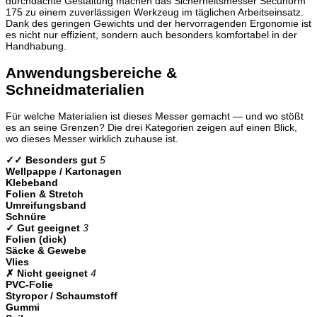
durchdachte Gestaltung machen das Sicherheitsmesser Secunorm
175 zu einem zuverlässigen Werkzeug im täglichen Arbeitseinsatz.
Dank des geringen Gewichts und der hervorragenden Ergonomie ist
es nicht nur effizient, sondern auch besonders komfortabel in der
Handhabung.
Anwendungsbereiche &
Schneidmaterialien
Für welche Materialien ist dieses Messer gemacht — und wo stößt
es an seine Grenzen? Die drei Kategorien zeigen auf einen Blick,
wo dieses Messer wirklich zuhause ist.
✓✓ Besonders gut
5
Wellpappe / Kartonagen
Klebeband
Folien & Stretch
Umreifungsband
Schnüre
✓ Gut geeignet
3
Folien (dick)
Säcke & Gewebe
Vlies
✗ Nicht geeignet
4
PVC-Folie
Styropor / Schaumstoff
Gummi