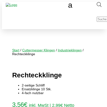
Produc
search
Start
/
Cuttermesser Klingen
/
Industrieklingen
/
Rechteckklinge
Rechteckklinge
2-seitige Schliff
Ersatzklinge 10 Stk.
4-fach nutzbar
3,56
€
inkl. MwSt |
2,99
€
Netto