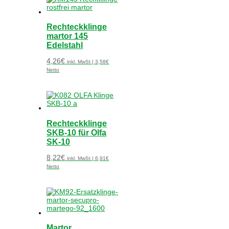
Rechteckklinge
martor 145
Edelstahl
4,26
€
inkl. MwSt |
3,58
€
Netto
Rechteckklinge
SKB-10 für Olfa
SK-10
8,22
€
inkl. MwSt |
6,91
€
Netto
Martor