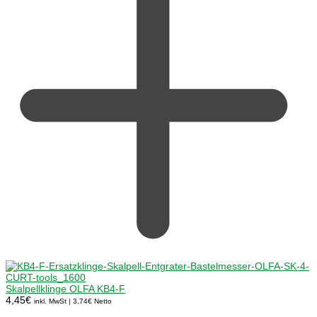
Skalpellklinge OLFA KB4-F
4,45
€
inkl. MwSt |
3,74
€
Netto