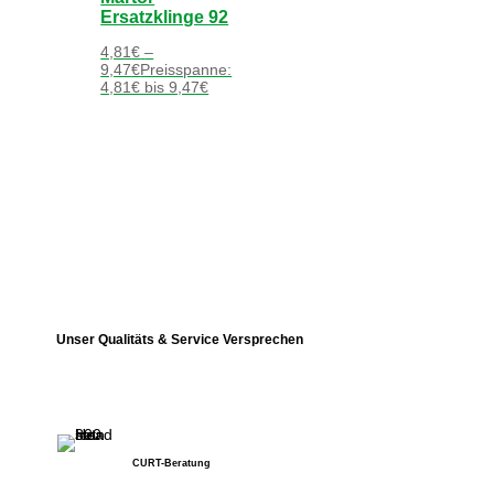
Ersatzklinge 92
4,81
€
–
9,47
€
Preisspanne:
4,81€ bis 9,47€
Unser Qualitäts & Service Versprechen
CURT-Beratung