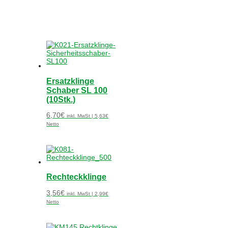
Ersatzklinge
Schaber SL 100
(10Stk.)
6,70
€
inkl. MwSt |
5,63
€
Netto
Rechteckklinge
3,56
€
inkl. MwSt |
2,99
€
Netto