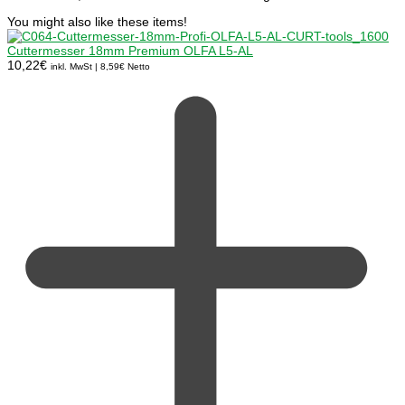
You might also like these items!
Cuttermesser 18mm Premium OLFA L5-AL
10,22
€
inkl. MwSt |
8,59
€
Netto