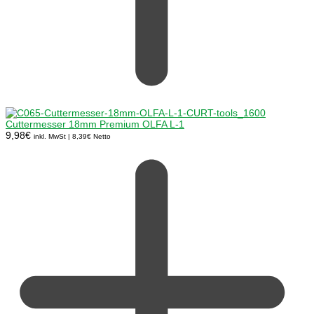
Cuttermesser 18mm Premium OLFA L-1
9,98
€
inkl. MwSt |
8,39
€
Netto