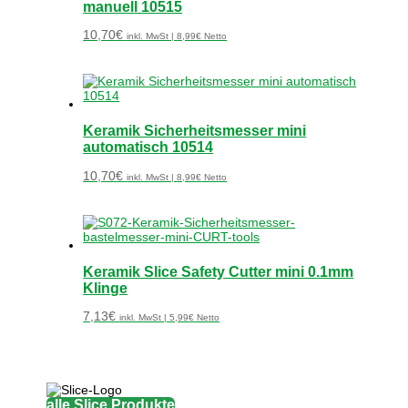
manuell 10515
10,70
€
inkl. MwSt |
8,99
€
Netto
Keramik Sicherheitsmesser mini
automatisch 10514
10,70
€
inkl. MwSt |
8,99
€
Netto
Keramik Slice Safety Cutter mini 0.1mm
Klinge
7,13
€
inkl. MwSt |
5,99
€
Netto
alle Slice Produkte