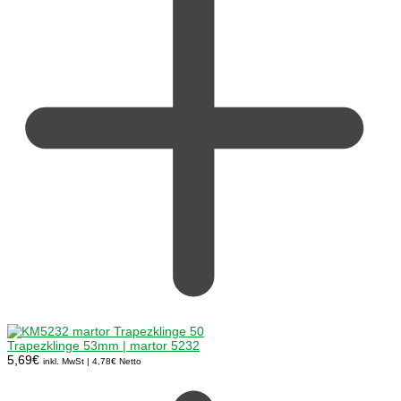
Trapezklinge 53mm | martor 5232
5,69
€
inkl. MwSt |
4,78
€
Netto