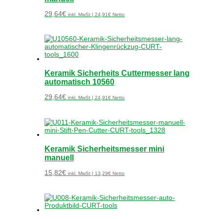
29,64
€
inkl. MwSt |
24,91
€
Netto
Keramik Sicherheits Cuttermesser lang
automatisch 10560
29,64
€
inkl. MwSt |
24,91
€
Netto
Keramik Sicherheitsmesser mini
manuell
15,82
€
inkl. MwSt |
13,29
€
Netto