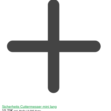
Sicherheits Cuttermesser mini lang
10,70
€
inkl. MwSt |
8,99
€
Netto