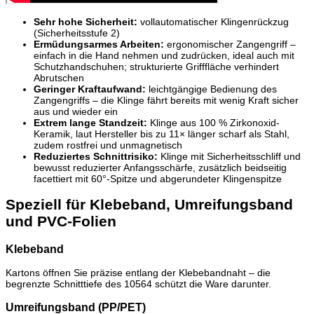
Sehr hohe Sicherheit:
vollautomatischer Klingenrückzug
(Sicherheitsstufe 2)
Ermüdungsarmes Arbeiten:
ergonomischer Zangengriff –
einfach in die Hand nehmen und zudrücken, ideal auch mit
Schutzhandschuhen; strukturierte Grifffläche verhindert
Abrutschen
Geringer Kraftaufwand:
leichtgängige Bedienung des
Zangengriffs – die Klinge fährt bereits mit wenig Kraft sicher
aus und wieder ein
Extrem lange Standzeit:
Klinge aus 100 % Zirkonoxid-
Keramik, laut Hersteller bis zu 11× länger scharf als Stahl,
zudem rostfrei und unmagnetisch
Reduziertes Schnittrisiko:
Klinge mit Sicherheitsschliff und
bewusst reduzierter Anfangsschärfe, zusätzlich beidseitig
facettiert mit 60°-Spitze und abgerundeter Klingenspitze
Speziell für Klebeband, Umreifungsband
und PVC-Folien
Klebeband
Kartons öffnen Sie präzise entlang der Klebebandnaht – die
begrenzte Schnitttiefe des 10564 schützt die Ware darunter.
Umreifungsband (PP/PET)