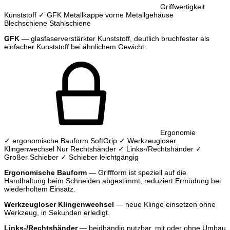
Griffwertigkeit
Kunststoff
✓ GFK
Metallkappe vorne
Metallgehäuse
Blechschiene
Stahlschiene
GFK
— glasfaserverstärkter Kunststoff, deutlich bruchfester als
einfacher Kunststoff bei ähnlichem Gewicht.
Ergonomie
✓ ergonomische Bauform
SoftGrip
✓ Werkzeugloser
Klingenwechsel
Nur Rechtshänder
✓ Links-/Rechtshänder
✓
Großer Schieber
✓ Schieber leichtgängig
Ergonomische Bauform
— Griffform ist speziell auf die
Handhaltung beim Schneiden abgestimmt, reduziert Ermüdung bei
wiederholtem Einsatz.
Werkzeugloser Klingenwechsel
— neue Klinge einsetzen ohne
Werkzeug, in Sekunden erledigt.
Links-/Rechtshänder
— beidhändig nutzbar, mit oder ohne Umbau