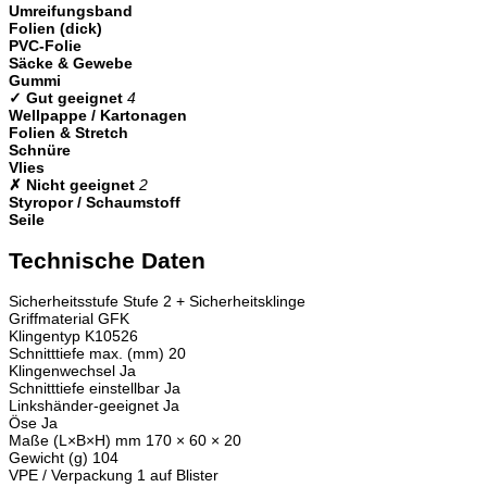
Umreifungsband
Folien (dick)
PVC-Folie
Säcke & Gewebe
Gummi
✓ Gut geeignet
4
Wellpappe / Kartonagen
Folien & Stretch
Schnüre
Vlies
✗ Nicht geeignet
2
Styropor / Schaumstoff
Seile
Technische Daten
Sicherheitsstufe
Stufe 2 + Sicherheitsklinge
Griffmaterial
GFK
Klingentyp
K10526
Schnitttiefe max. (mm)
20
Klingenwechsel
Ja
Schnitttiefe einstellbar
Ja
Linkshänder-geeignet
Ja
Öse
Ja
Maße (L×B×H) mm
170 × 60 × 20
Gewicht (g)
104
VPE / Verpackung
1 auf Blister