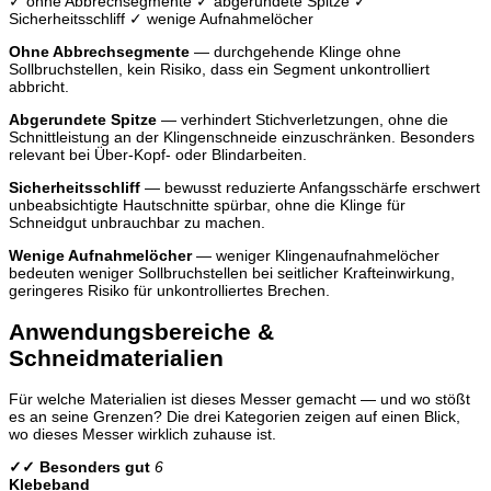
✓ ohne Abbrechsegmente
✓ abgerundete Spitze
✓
Sicherheitsschliff
✓ wenige Aufnahmelöcher
Ohne Abbrechsegmente
— durchgehende Klinge ohne
Sollbruchstellen, kein Risiko, dass ein Segment unkontrolliert
abbricht.
Abgerundete Spitze
— verhindert Stichverletzungen, ohne die
Schnittleistung an der Klingenschneide einzuschränken. Besonders
relevant bei Über-Kopf- oder Blindarbeiten.
Sicherheitsschliff
— bewusst reduzierte Anfangsschärfe erschwert
unbeabsichtigte Hautschnitte spürbar, ohne die Klinge für
Schneidgut unbrauchbar zu machen.
Wenige Aufnahmelöcher
— weniger Klingenaufnahmelöcher
bedeuten weniger Sollbruchstellen bei seitlicher Krafteinwirkung,
geringeres Risiko für unkontrolliertes Brechen.
Anwendungsbereiche &
Schneidmaterialien
Für welche Materialien ist dieses Messer gemacht — und wo stößt
es an seine Grenzen? Die drei Kategorien zeigen auf einen Blick,
wo dieses Messer wirklich zuhause ist.
✓✓ Besonders gut
6
Klebeband