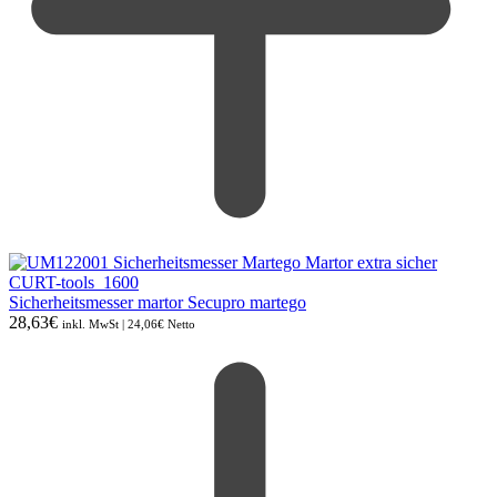
Sicherheitsmesser martor Secupro martego
28,63
€
inkl. MwSt |
24,06
€
Netto