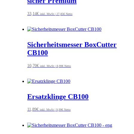
sicher Premium
33,14
€
inkl. MwSt |
27,85
€
Netto
Sicherheitsmesser BoxCutter
CB100
10,70
€
inkl. MwSt |
8,99
€
Netto
Ersatzklinge CB100
11,89
€
inkl. MwSt |
9,99
€
Netto