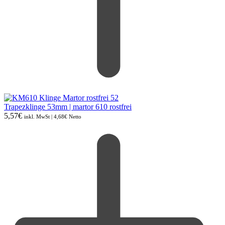
Trapezklinge 53mm | martor 610 rostfrei
5,57
€
inkl. MwSt |
4,68
€
Netto