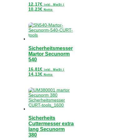
12,17
€
inkl. MwSt |
10,23
€
Netto
Sicherheitsmesser
Martor Secunorm
540
16,81
€
inkl. MwSt |
14,13
€
Netto
Sicherheits
Cuttermesser extra
lang Secunorm
380