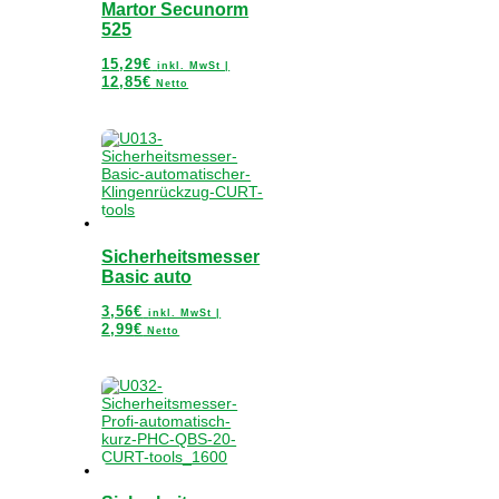
Martor Secunorm
525
15,29
€
inkl. MwSt |
12,85
€
Netto
Sicherheitsmesser
Basic auto
3,56
€
inkl. MwSt |
2,99
€
Netto