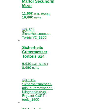
Martor Secunorm
Mizar
11,90
€
inkl. MwSt |
10,00
€
Netto
Sicherheits
Cuttermesser
Tortoris S24
9,63
€
inkl. MwSt |
8,09
€
Netto