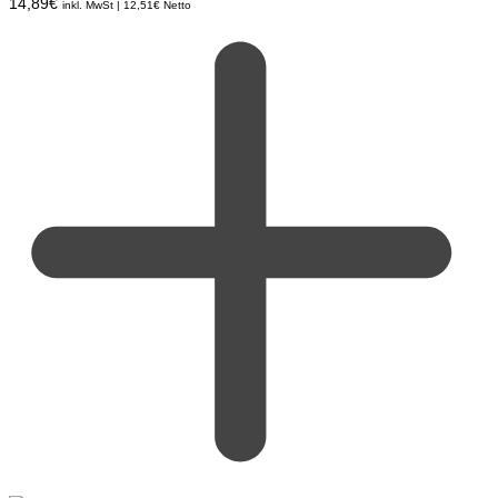
14,89
€
inkl. MwSt |
12,51
€
Netto