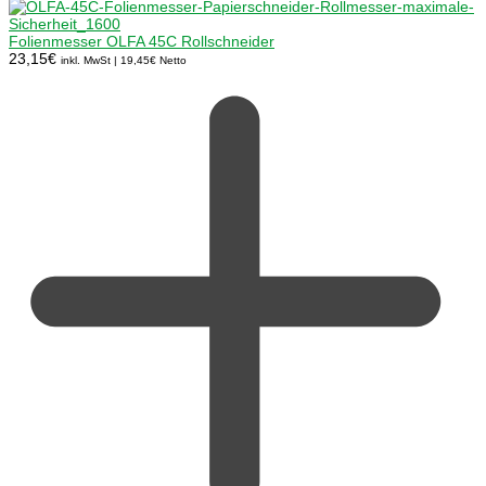
Folienmesser OLFA 45C Rollschneider
23,15
€
inkl. MwSt |
19,45
€
Netto