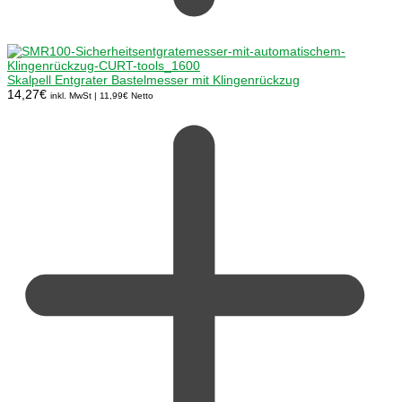
Skalpell Entgrater Bastelmesser mit Klingenrückzug
14,27
€
inkl. MwSt |
11,99
€
Netto