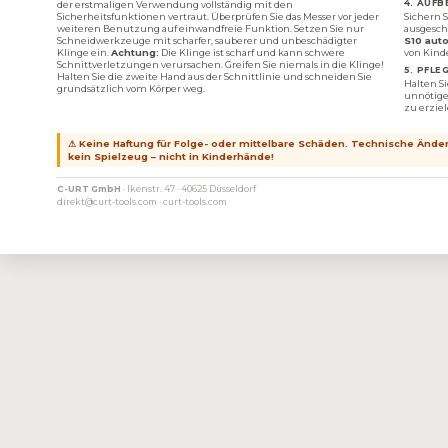
4. AUF
der erstmaligen Verwendung vollständig mit den
Sicherheitsfunktionen vertraut. Überprüfen Sie das Messer vor jeder
Sichern S
weiteren Benutzung auf einwandfreie Funktion. Setzen Sie nur
ausgesch
Schneidwerkzeuge mit scharfer, sauberer und unbeschädigter
S10 aut
Klinge ein.
Achtung:
Die Klinge ist scharf und kann schwere
von Kinde
Schnittverletzungen verursachen. Greifen Sie niemals in die Klinge!
5. PFLE
Halten Sie die zweite Hand aus der Schnittlinie und schneiden Sie
Halten S
grundsätzlich vom Körper weg.
unnötige
zu erziel
⚠ Keine Haftung für Folge- oder mittelbare Schäden. Technische Änder
kein Spielzeug – nicht in Kinderhände!
C-URT GmbH
· Ikenstr. 47 · 40625 Düsseldorf
direkt@curt-tools.com · curt-tools.com