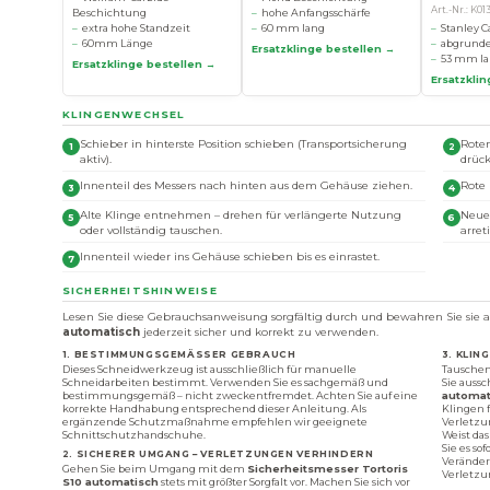
Art.-Nr.: K01
Beschichtung
hohe Anfangsschärfe
extra hohe Standzeit
60 mm lang
Stanley C
60mm Länge
abgrunde
Ersatzklinge bestellen →
53 mm l
Ersatzklinge bestellen →
Ersatzkli
KLINGENWECHSEL
Schieber in hinterste Position schieben (Transportsicherung
Roten
aktiv).
drück
Innenteil des Messers nach hinten aus dem Gehäuse ziehen.
Rote 
Alte Klinge entnehmen – drehen für verlängerte Nutzung
Neue 
oder vollständig tauschen.
arret
Innenteil wieder ins Gehäuse schieben bis es einrastet.
SICHERHEITSHINWEISE
Lesen Sie diese Gebrauchsanweisung sorgfältig durch und bewahren Sie sie a
automatisch
jederzeit sicher und korrekt zu verwenden.
1. BESTIMMUNGSGEMÄSSER GEBRAUCH
3. KLI
Dieses Schneidwerkzeug ist ausschließlich für manuelle
Tauschen
Schneidarbeiten bestimmt. Verwenden Sie es sachgemäß und
Sie aussc
bestimmungsgemäß – nicht zweckentfremdet. Achten Sie auf eine
automat
korrekte Handhabung entsprechend dieser Anleitung. Als
Klingen 
ergänzende Schutzmaßnahme empfehlen wir geeignete
Verletzu
Schnittschutzhandschuhe.
Weist da
Sie es so
2. SICHERER UMGANG – VERLETZUNGEN VERHINDERN
Veränder
Gehen Sie beim Umgang mit dem
Sicherheitsmesser Tortoris
Verletzu
S10 automatisch
stets mit größter Sorgfalt vor. Machen Sie sich vor