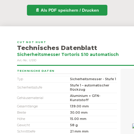
📄 Als PDF speichern / Drucken
CUT NOT HURT
Technisches Datenblatt
Sicherheitsmesser Tortoris S10 automatisch
Art.-Nr.: US10
TECHNISCHE DATEN
Typ
Sicherheitsmesser - Stufe 1
Stufe 1 – automatischer
Sicherheitsstufe
Rückzug
Aluminium + GFN-
Gehäusematerial
Kunststoff
Gesamtlänge
139.00 mm
Breite
30.00 mm
Höhe
15.00 mm
Gewicht
58 g
Schnitttiefe
21 mm mm